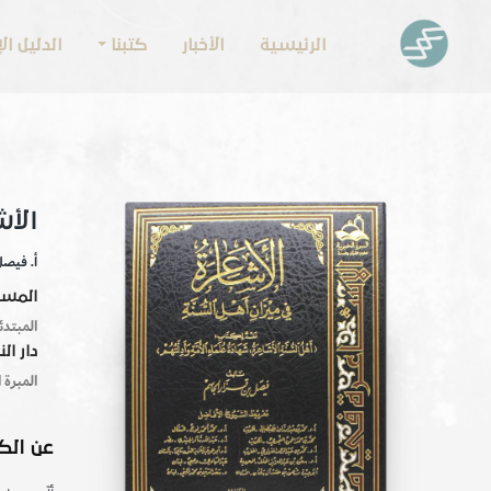
الرئيسية
الأخبار
كتبنا
الدليل ا
الأش
أ. فيصل
المس
المبتدئ
دار ال
المبرة 
عن الك