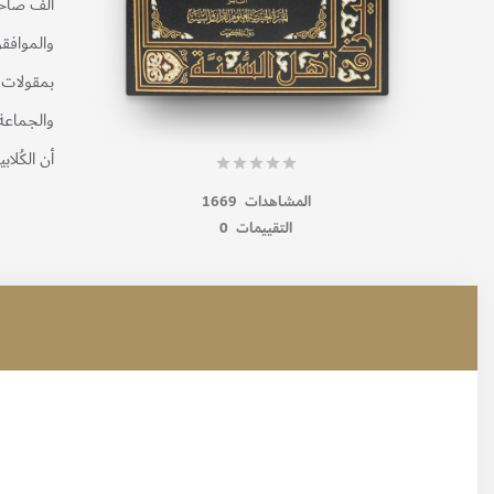
ألّف صاحب
والموافقو
بمقولات 
والجماعة
أن الكُلا
المشاهدات
1669
التقييمات
0