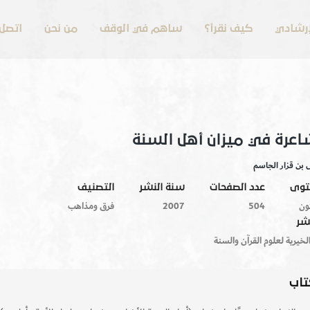
لإرشادي
كيف نقرأ؟
ساهم في الوقف
من نحن
اتصل 
اعرة في ميزان أهل السنة
 بن قزار الجاسم
توى
عدد الصفحات
سنة النشر
التصنيف
ون
504
2007
فرق ومذاهب
نشر
الخيرية لعلوم القرآن والسنة
تاب