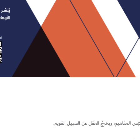
لبّس المفاهيم، ويخرجُ العقل عن السبيل القويم.