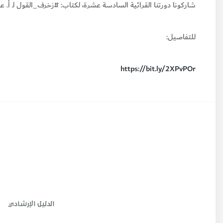
شاركونا دورتنا القرائية السادسة عشرة، لكتاب: #زخرف_القول لـ أ. ع
للتفاصيل:
https://bit.ly/2XPvPOr
الدليل الإرشادي