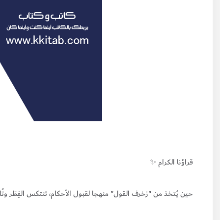
قراؤنا الكرام ✨
حين يُتخذ من "زخرف القول" منهجا لقبول الأحكام، تنتكس الفِطَر وتُ