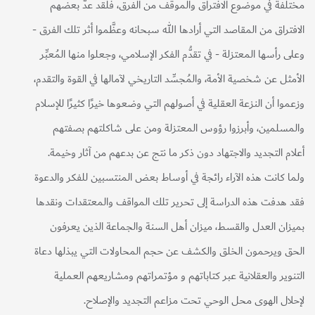
مختلفة في موضوع الافتراق والموقف من الفرق، فلقد عدَّ بعضهم
الافتراق من المقاصد التي أرادها الله سبحانه وعظَّموا أثر تلك الفرق -
وعلى رأسها المعتزلة - في تقدُّم الفكر الإسلامي، وجعلوا منها المُعبِّر
الأمثل عن شخصية الأمة، والمُجسِّد التاريخي لآمالها في القوة والتقدم،
وزعموا أن النزعة العقلية في أصولهم التي وضعوها خيرًا كثيرًا للإسلام
والمسلمين، وأبرزوا رؤوس المعتزلة ومن على شاكلتهم بصفتهم
أعلام التجديد والاجتهاد دون ذكر ما نتج عن بدعهم من آثار وخيمة.
ولما كانت هذه الآراء رائجة في أوساط بعض المنتسبين للفكر والدعوة
فقد هدفت هذه الدراسة إلى تحرير تلك المواقف والمعتقدات ونقدها
بميزان العدل والقسط، ميزان أهل السنة والجماعة الذين يعرفون
الحق ويرحمون الخلق والكشف عن حجم المحاولات التي يبذلها دعاة
التنوير والعقلانية عبر كتاباتهم و مؤتمراتهم ومشاريعهم العملية
لإحلال الهوى محل الوحي تحت مزاعم التجديد والإصلاح.